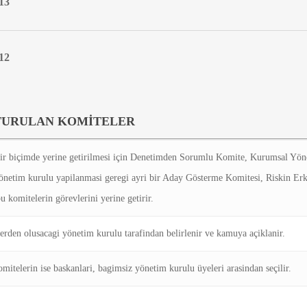
13
12
TURULAN KOMİTELER
bir biçimde yerine getirilmesi için Denetimden Sorumlu Komite, Kurumsal Yö
önetim kurulu yapilanmasi geregi ayri bir Aday Gösterme Komitesi, Riskin Er
omitelerin görevlerini yerine getirir.
lerden olusacagi yönetim kurulu tarafindan belirlenir ve kamuya açiklanir.
elerin ise baskanlari, bagimsiz yönetim kurulu üyeleri arasindan seçilir.