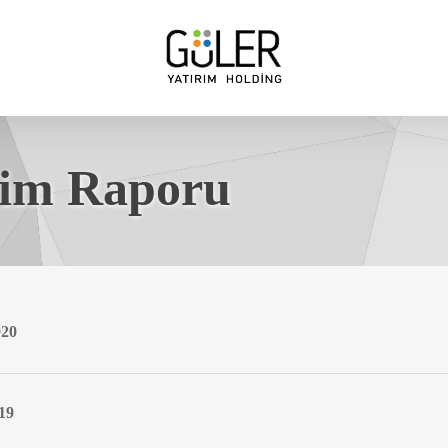
tim Raporu
020
19