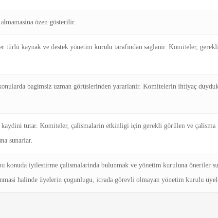
almamasina özen gösterilir.
r türlü kaynak ve destek yönetim kurulu tarafindan saglanir. Komiteler, gerekli 
i konularda bagimsiz uzman görüslerinden yararlanir. Komitelerin ihtiyaç duyduk
 kaydini tutar. Komiteler, çalismalarin etkinligi için gerekli görülen ve çalisma 
una sunarlar.
bu konuda iyilestirme çalismalarinda bulunmak ve yönetim kuruluna öneriler 
unmasi halinde üyelerin çogunlugu, icrada görevli olmayan yönetim kurulu üyel